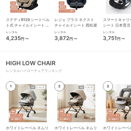
ステディR129 シートベル
レジェ プラス ネクスト
スマートキャリ
ト式 チャイルドシート ジ
チャイルドシート 西松屋
シート 日本育児
ョイー(joie)
レンタル
レンタル
レンタル
4,235
3,872
3,751
円 〜
円 〜
円 〜
HIGH LOW CHAIR
レンタルハイローチェアランキング
ホワイトレーベル ネムリ
ホワイトレーベル ネムリ
ホワイトレーベ