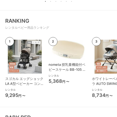
RANKING
レンタルベビー用品ランキング
nometa 授乳量機能付ベ
ビースケール BB-105 タ
ニタ(TANITA) ベビースケ
レンタル
スゴカル エッグショック
ホワイトレーベ
ール・体重計
5,368
円 〜
LA A型ベビーカー コンビ
ラ AUTO SWING
(Combi)
Long スリープ
レンタル
レンタル
コンビ(Combi)
9,295
8,734
円 〜
円 〜
チェア・ベビー