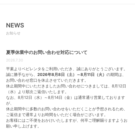
でしょう。
長期間使用する場合は割高になる
NEWS
長期間または複数の子供が使用する予定のベビー用品
お知らせ
に対しては、購入のほうがお得となるケースがありま
す。購入時の初期費用は高くなるかもしれませんが、
第２子、第３子の予定がある場合は、一度買って使い
夏季休業中のお問い合わせ対応について
回す方が借りるよりもコスパ的によく、費用を抑える
2026.7.30
ことができます。
信頼できるベビー用品レンタルショップを見つけるた
平素よりベビレンタをご利用いただき、誠にありがとうございます。
めには、レビューを読んだり知り合いから紹介しても
誠に勝手ながら、
2026年8月8日（土）～8月11日（火）
の期間は、
らうなどして、しっかりと事前に調査を行うのがおす
お問い合わせ窓口を休止させていただきます。
休止期間中にいただきましたお問い合わせにつきましては、8月12日
すめです。
（水）より順次ご返信いたします。
なお、8月12日（水）～8月14日（金）は通常通り営業しております
▼こちらでもっと詳しく解説しています▼
が、
【口コミ付】ベビー用品レンタルして後悔したこと
休止期間中に多数のお問い合わせをいただくことが予想されるため、
は？購入とレンタルで後悔しない方法を解説
ご返信まで通常よりお時間をいただく場合がございます。
お客様にはご不便をおかけいたしますが、何卒ご理解賜りますようお
レンタルが安いベビー用品！選び方もご紹
願い申し上げます。
介！