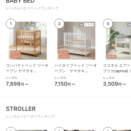
BABY BED
レンタルベビーベッドランキング
コンパクトベッド ツーオ
ハイタイプベッド ツーオ
ココネル エアー 
ープン ヤマサキ
ープン ヤマサキ
プリカ(aprica
(Yamasaki) ミニサイズ/
(Yamasaki) レギュラーサ
ズ/コンパクト
レンタル
レンタル
レンタル
コンパクトベビーベッド
イズベビーベッド
ド
7,898
7,150
3,509
円 〜
円 〜
円 〜
STROLLER
レンタルベビーカーランキング