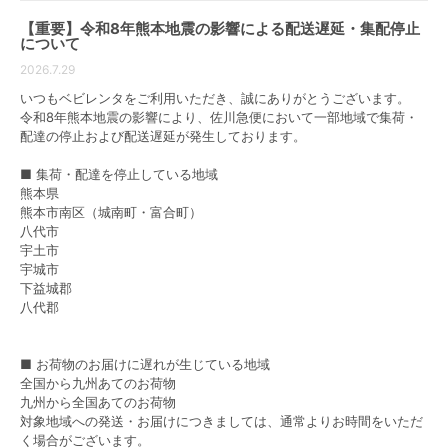
【重要】令和8年熊本地震の影響による配送遅延・集配停止
ベビー用品はサイズや仕様が様々なので、ご家庭の使
について
用目的に合わせて選ぶのがおすすめです。
2026.7.29
ここでは、レンタルで人気のベビー用品をアイテム別
いつもベビレンタをご利用いただき、誠にありがとうございます。
にご紹介します。
令和8年熊本地震の影響により、佐川急便において一部地域で集荷・
配達の停止および配送遅延が発生しております。
ベビーベッド
■ 集荷・配達を停止している地域
ベビーベッドはベビー用品の中でも購入を悩む人が多
熊本県
いアイテムですが、赤ちゃんが快適で安全な環境で過
熊本市南区（城南町・富合町）
ごすために大切なものです。しかし、つかまり立ちを
八代市
宇土市
始める半年ごろには使用をやめるママがほとんどで
宇城市
す。その為、ベビーベッドは購入するよりレンタルす
下益城郡
るほうがおすすめです。
八代郡
ベビーベッドの選び方
■ お荷物のお届けに遅れが生じている地域
部屋の床上10cmまでは、目に見えないほどの埃やダニ
全国から九州あてのお荷物
などハウスダストが潜んでいると言われており、ベビ
九州から全国あてのお荷物
ーベッドはそれらから赤ちゃんを守る役割を果たして
対象地域への発送・お届けにつきましては、通常よりお時間をいただ
います。
く場合がございます。