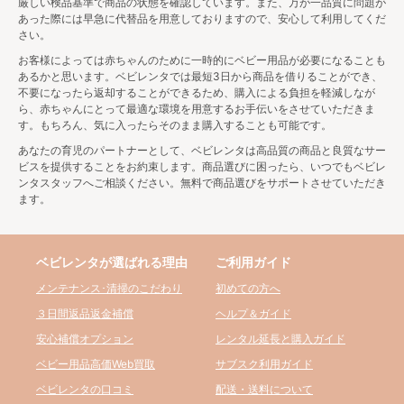
厳しい検品基準で商品の状態を確認しています。また、万が一品質に問題が
長時間ベビーカーに乗せるなら機能が充実したタイプ
あった際には早急に代替品を用意しておりますので、安心して利用してくだ
を、電車やバス移動などが多く、持ち運びが楽な方が
さい。
良い場合は軽量タイプを選ぶなど、使う場面を想像し
お客様によっては赤ちゃんのために一時的にベビー用品が必要になることも
てそれに合うベビーカーを選択することが大切です。
あるかと思います。ベビレンタでは最短3日から商品を借りることができ、
また、ベビーカーは大きく分けてA型ベビーカーとB型
不要になったら返却することができるため、購入による負担を軽減しなが
ベビーカーがあり、それぞれに特徴が異なるため、ど
ら、赤ちゃんにとって最適な環境を用意するお手伝いをさせていただきま
す。もちろん、気に入ったらそのまま購入することも可能です。
ちらが今レンタルすべきか考えてみましょう。
あなたの育児のパートナーとして、ベビレンタは高品質の商品と良質なサー
◆A型ベビーカー
ビスを提供することをお約束します。商品選びに困ったら、いつでもベビレ
ンタスタッフへご相談ください。無料で商品選びをサポートさせていただき
ます。
・生後1ヶ月ころから
・リクライニング150度以上
・安定性があり機能が充実
・価格が高い
ベビレンタが選ばれる理由
ご利用ガイド
メンテナンス･清掃のこだわり
初めての方へ
◆B型ベビーカー
３日間返品返金補償
ヘルプ＆ガイド
・生後7ヶ月ころから
安心補償オプション
レンタル延長と購入ガイド
・リクライニング150度未満
ベビー用品高価Web買取
サブスク利用ガイド
・軽くてコンパクト
・価格が安い
ベビレンタの口コミ
配送・送料について