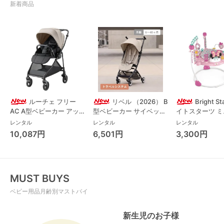
新着商品
ルーチェ フリー
リベル （2026） B
Bright S
AC A型ベビーカー アッ
型ベビーカー サイベック
イトスターツ 
プリカ(Aprica) A型ベビ
ス(cybex)
ス フォーエバー
レンタル
レンタル
レンタル
ーカー アップリカ
レンド ジャンパ
10,087円
6,501円
3,300円
(Aprica)
パルー キッズツ
(Kids2)
MUST BUYS
ベビー用品月齢別マストバイ
新生児のお子様