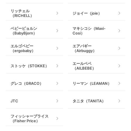
ベビー用品レンタルのデメリット
リッチェル
ジョイー（joie）
（RICHELL）
選べるベビー用品に制限がある
ベビービョルン
マキシコシ（Maxi-
レンタルする際のデメリットの1つとして、GW、お盆
（BabyBjorn）
Cosi）
や年末年始などの旅行のピークシーズンでは、目的の
ベビー用品をレンタルすることができない可能性があ
エルゴベビー
エアバギー
ります。特に人気のあるベビー用品は、在庫切れ等で
（ergobaby）
（Airbuggy）
レンタルが難しい場合があります。また、特定の製品
やメーカーはレンタルとして取り扱っていない場合も
エールベベ
ストッケ（STOKKE）
あます。
（AILBEBE）
中古品の場合使用感がある
グレコ（GRACO）
リーマン（LEAMAN）
中古品のベビー用品をレンタルする際には、使用感や
汚れが気になるかもしれません。レンタルショップに
JTC
タニタ（TANITA）
よっては、ベビー用品の清潔さ・安全性を確保するた
めに検品や消毒・清掃をしっかりと行っているところ
フィッシャープライス
もあります。どうしても気になるのであれば、少し割
（Fisher Price）
高にはなりますが、新品をレンタルできるレンタルシ
ョップもありますので、そちらを使ってみるのも良い