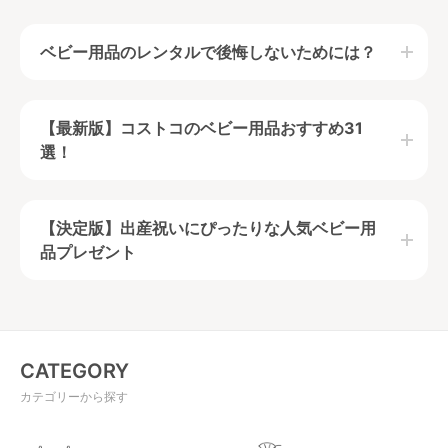
ベビー用品のレンタルで後悔しないためには？
ベビー用品を必要な時期に必要な期間だけ手軽に使用
【最新版】コストコのベビー用品おすすめ31
できるのがベビー用品レンタルの特徴です。
選！
ベビー用品のレンタルで後悔しないためには、ベビー
用品ごとの機能や特徴に加えて、自分のライフスタイ
ルを理解しておくことが必要となります。
この記事を読んで、ベビー用品をレンタルするべきか
【決定版】出産祝いにぴったりな人気ベビー用
購入するべきか、そもそも導入するべきかきちんと見
品プレゼント
極めましょう。
目次
CATEGORY
カテゴリーから探す
ベビー用品レンタルのメリット＆デメリッ
【最新版】コストコのベビー用品おすすめ31
ト
選！赤ちゃんと行くときの注意点もご紹介！
レンタルが安いベビー用品！選び方もご紹