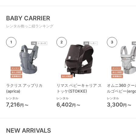
BABY CARRIER
レンタル抱っこ紐ランキング
ラクリス アップリカ
リマス ベビーキャリア ス
オムニ360 クー
(aprica)
トッケ(STOKKE)
ルゴベビー(ergo
っこ紐・おんぶ
レンタル
レンタル
レンタル
7,216
6,402
3,300
円 〜
円 〜
円 〜
NEW ARRIVALS