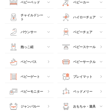
ベビーベッド
ベビーカー
介！
コストコはベビー用品がとても充実しているのを知っ
ベビー用品のレンタルショップ徹底比較！
ていますか？日用品はもちろんベッドや抱っこ紐ま
すべて
すべて
チャイルドシー
【決定版】出産祝いにぴったりな人気ベビー用
で、コストコにはベビー用品が一通り揃っており、他
ハイローチェア
ト
品プレゼント
店より安いことが多いのです。今回はコストコのベビ
ミニサイズベビーベッ
A型ベビーカー
ー用品おすすめ31選をご紹介します。
ド
すべて
すべて
ベビー用品レンタルのメリット＆デメリッ
バウンサー
ベビーチェア
出産祝いを選ぶ時に気をつけた方がいいことや、ベビ
レギュラーサイズベビ
ト
ー用品の選び方などを解説します。この記事を参考を
B型ベビーカー
もっと見る
ーベッド
ベビーシート
電動ハイローチェア
読めば出産祝いでのプレゼントの悩みもなくなるは
すべて
すべて
抱っこ紐
ベビースケール
ず。
ベビー用品レンタルのメリット
ベッドインベッド
二人乗りベビーカー
チャイルドシート
手動ハイローチェア
電動タイプ
ハイチェア
すべて
もっと見る
コストの節約
ベビーバス
ベビーサークル
クーファン
ベビーカーその他
ジュニアシート
バウンシングタイプ
ローチェア
抱っこ紐・おんぶ紐
ベビー用品をレンタルする1番の理由は、なんと言って
すべて
マットレス・布団
チャイルドシートその
ベビーゲート
プレイマット
もコストの節約です。レンタルでは一定の期間だけ借
他
ロッキングタイプ
テーブルチェア
りることができるので、費用を安く抑えることができ
スリング
プラスチック製
ます。赤ちゃんは成長スピードが非常に速い為、２～
すべて
ベビーベッドその他
ベビーモニター
ベッドメリー
３か月しか使わなかったり、使用頻度・使える期間が
ヒップシート
少ないベビー用品も数多くあります。レンタルであれ
メッシュ製
おくだけタイプ
ば、必要な期間だけレンタル可能ですので、購入に比
ジャンパルー
おもちゃ・遊具
抱っこ紐その他
べてコストを抑えることができます。
木製