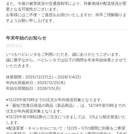
ベビーベッドを選ぶ際は以下の点をチェックしておく
また、今後の被害状況や交通規制等により、対象地域や配送状況が変
更となる可能性がございます。
と良いでしょう。
お客様にはご不便・ご迷惑をお掛けいたしますが、何卒ご理解賜りま
すようお願い申し上げます。
・サイズ
・床板の高さ
・柵の開き方（ドア式・スライド式など）
年末年始のお知らせ
・収納棚があるか
2025.12.2
・移動性（キャスター付・折りたたみ可能など）
・生産国（日本製・海外製）
いつもベビレンタをご利用いただき、誠にありがとうございます。
・PSCマーク(国が定めた安全基準)がついているか
誠に勝手ながら、ベビレンタでは以下の期間を年末年始休業とさせて
いただきます。
休業期間：2025/12/27(土)～2026/1/4(日)
年内出荷最終日：2025/12/25(木)
特定製品は、安全基準に従い国が管理する製
年始出荷開始日：2026/1/5(月)
品で、特定保守製品は定期点検が必要なもの
です。
※12/25午前10時までの注文が年内発送対象となります。
引用：
東京くらしWEB
※「最短7営業日発送の商品（新品商品）」は、12/14午前10時までの
注文が年内発送対象となります。
※12/25午前10時以降のご注文につきましては、1/5より順次発送いた
します。
※配送変更・キャンセルについて：12/25～1/7の期間に到着をご希望
ベビーベッドは商品によってサイズや移動性などが大
のお客様で、お届け日の変更やキャンセルをご希望の場合は、【必ず