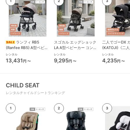
ランフィ RB5
スゴカル エッグショック
二人でゴーDX 
(Ranfee RB5) A型ベビー
LA A型ベビーカー コンビ
(KATOJI)《二
カー ピジョン(pigeon)
(Combi)
人乗り/双子用
レンタル
レンタル
レンタル
13,431
9,295
4,235
円 〜
円 〜
円 〜
CHILD SEAT
レンタルチャイルドシートランキング