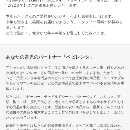
きく異なるため、自宅に置くことを考えて適切なもの
12/22まで】にご連絡をお願いいたします。
を選んでください。
本年もたくさんのご愛顧をいただき、心より感謝申し上げます。
▼こちらでもっと詳しく解説しています▼
来年も皆さまに笑顔をお届けできるよう、スタッフ一同精一杯努めて
【ベビーベッドのサイズ選び決定版！】ミニサイズと
まいります。
標準サイズで後悔しない為に
どうぞ温かく、健やかな年末年始をお過ごしくださいませ。
ベビーベッドなしならどこで寝る？注意点と安全確保
のグッズ3選
ベビーカー
あなたの育児のパートナー「ベビレンタ」
赤ちゃんがいる家庭にとって、生活用品を購入するのは一大事。何をどれだ
赤ちゃんとのお出かけに役立つベビーカーは高価なも
け揃えればいいのか、どの商品が一番いいのか迷いますよね。だからこそ、
のが多く、購入を迷われるママも多いでしょう。B型ベ
ベビー用品レンタル専門店のベビレンタでは圧倒的な商品数・リーズナブル
ビーカーはA型ベビーカーに比べて軽量で操作性も良い
でわかりやすい料金設定・安心の清掃品質で新米ママパパの不安解消をお手
ため、B型ベビーカーを購入して、それを使えるように
伝いします。
なるまでの期間、A型ベビーカーをレンタルで利用する
私たちは、ベビーカー、チャイルドシート、ベビーベッド、おもちゃ、衣
のもいいでしょう。
類、抱っこ紐、授乳用品など、赤ちゃんが必要とするあらゆるサイズのおす
すめ商品を取り揃えています。型落ちの安い商品から、最新モデルまで様々
ベビーカーの選び方
な価格帯の商品を用意することで子育ての始まりを少しでも楽しく・楽にし
たいと思っています。
ベビーカーは、家族のライフスタイルで選ぶのがおす
信頼性と安全性は私たちの最優先事項です。すべての商品は清潔に保たれ、
すめです。