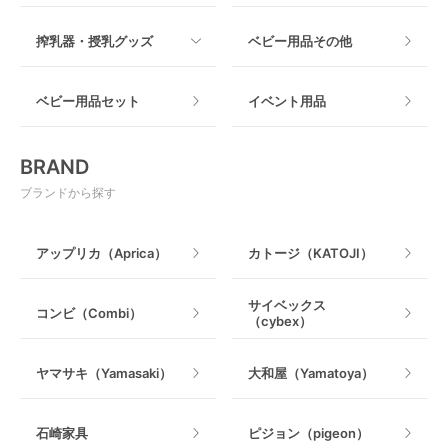
つっぱりタイプ
すべて
必要な時だけレンタルできる
搾乳器・授乳グッズ
ベビー用品その他
マット製
ねじとめタイプ
「普段は使用しないけど、急に必要になった！」そん
おもちゃのサブスク
すべて
な場合にはレンタルで借りるのがおすすめです。例え
ベビー用品セット
イベント用品
ば、旅行時や里帰り時にベビーカーやポータブルベッ
おもちゃ
ドが必要になった場合や、レンタカーに付けるベビー
電動搾乳器
シートなど、レンタルを利用することで手間なく、必
BRAND
要なベビー用品を準備することができます。
ベビージム
授乳グッズ・ママ用品
ブランドから探す
購入前にお試しとして使うことができる
手押し車・歩行器
アップリカ（Aprica）
カトージ（KATOJI）
ベビー用品をレンタルするもう1つのメリットは、購入
乗用玩具・乗り物
前にアイテムを試すことができる点です。特に抱っこ
ひもや高級ベビーカーなど、個人の好みや機能性が重
サイベックス
コンビ（Combi）
（cybex）
要で実際に物を見て、使用してみないとわからないベ
室内遊具
ビー用品にぴったりです。レンタルでお試しで使って
みることによって、さまざまなモデルとブランドを試
ヤマサキ（Yamasaki）
大和屋（Yamatoya）
すことができます。赤ちゃんの快適さと自分のニーズ
にぴったりなものを見つけ、安心して購入しましょ
う。
石崎家具
ピジョン（pigeon）