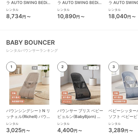
ラ AUTO SWING BEDi
ラ AUTO SWING BEDi
ラ AUTO SWING
Long スリープシェル EG
Long スリープシェル EG
Long EG コンビ(Combi)
レンタル
レンタル
レンタル
コンビ(Combi) ハイロー
＋ コンビ(Combi) ハイロ
ハイローチェア
8,734
10,890
18,040
円 〜
円 〜
円 〜
チェア・ベビーラック
ーチェア・ベビーラック
ラック
BABY BOUNCER
レンタルバウンサーランキング
バウンシングシートN リ
バウンサー ブリス ベビー
ベビーシッター
ッチェル(Richell) バウン
ビョルン(BabyBjorn) バ
ソフト ベビー
サー・ベビーシッター
ウンサー・ベビーシッタ
(BabyBjorn)
レンタル
レンタル
レンタル
ー
ー・ベビーシッ
3,025
4,400
3,289
円 〜
円 〜
円 〜